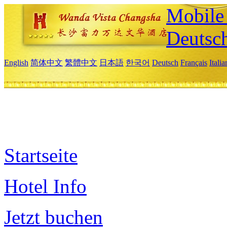
Mobile 
Deutsc
English
简体中文
繁體中文
日本語
한국어
Deutsch
Français
Itali
Startseite
Hotel Info
Jetzt buchen