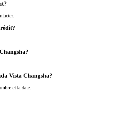
nt?
tacter.
crédit?
a Changsha?
Wanda Vista Changsha?
mbre et la date.