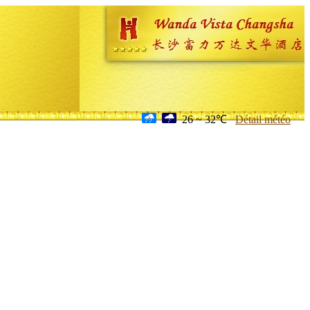
26 ~ 32℃
Détail météo