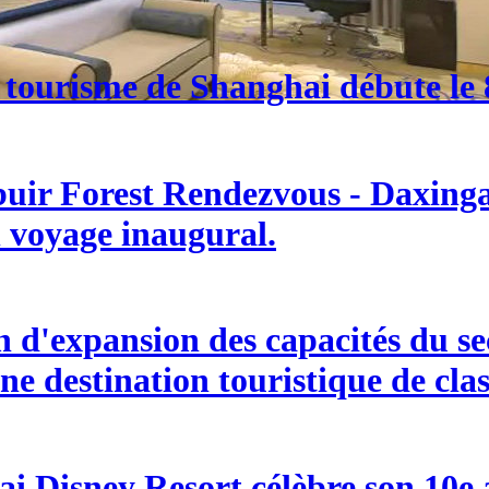
 tourisme de Shanghai débute le 8
buir Forest Rendezvous - Daxingan
n voyage inaugural.
d'expansion des capacités du sect
ne destination touristique de cla
i Disney Resort célèbre son 10e an