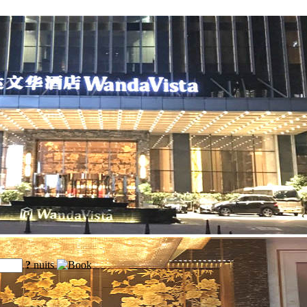
?
nuits