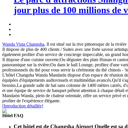
jour plus de 100 millions de v
Wanda Vista Changsha
, Il est situé sur la rive pittoresque de la riviè
Il dispose de plus de 400 clients / Suites avec une forte saveur artis
également profiter d'un service de concierge impeccable, un grand ho
Il dispose d'une cuisine ouverte;Ou déguster des plats Hunan et canton
panoramique sur la rivière;Ou dans le hall Lounge, profitez d'une variét
professionnels du thé pour vous servir la cérémonie du thé chinois - 't
L'hôtel Changsha Wanda Mandarin dispose d'un espace de réunion de prè
équipées d'équipements audiovisuels et multimédias avancés.Qu'il s'a
besoins.La grande salle de bal sans colonne de 1400 mètres carrés, d
et une équipe de service de banquet prêtent attention à chaque détail e
Mandarin Wanda, plein de chaleur orientale, offre un service privé et u
profiter de l'expérience élégante.
[Introduction détaillée]
Hôtel FAQ
Cet hôtel est de Changsha Airport Quelle est sa d