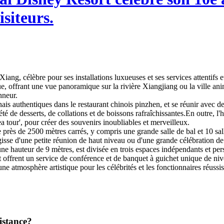
isiteurs.
re Xiang, célèbre pour ses installations luxueuses et ses services attentifs 
tique, offrant une vue panoramique sur la rivière Xiangjiang ou la ville
nneur.
ais authentiques dans le restaurant chinois pinzhen, et se réunir avec 
é de desserts, de collations et de boissons rafraîchissantes.En outre, l'h
ea tour', pour créer des souvenirs inoubliables et merveilleux.
s de 2500 mètres carrés, y compris une grande salle de bal et 10 salles
gisse d'une petite réunion de haut niveau ou d'une grande célébration
'une hauteur de 9 mètres, est divisée en trois espaces indépendants et
t offrent un service de conférence et de banquet à guichet unique de nive
ne atmosphère artistique pour les célébrités et les fonctionnaires réussis
istance?