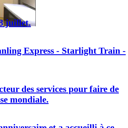
 juillet.
ling Express - Starlight Train -
eur des services pour faire de
sse mondiale.
niversaire et a accueilli à ce