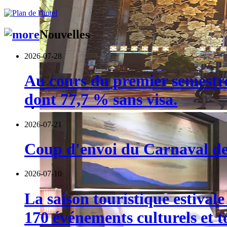
Nouvelles
2026-07-28
Au cours du premier semestre,
dont 77,7 % sans visa.
2026-07-21
Coup d'envoi du Carnaval de 
2026-07-10
La saison touristique estival
170 événements culturels et t