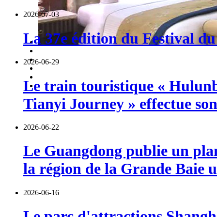
2026-07-03
La 37e édition du Festival du
2026-06-29
Le train touristique « Hulun
Tianyi Journey » effectue so
2026-06-22
Le Guangdong publie un plan 
la région de la Grande Baie u
2026-06-16
Le parc d'attractions Shangha