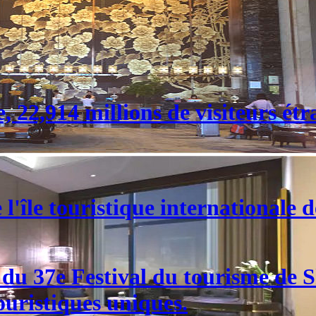
 22,914 millions de visiteurs étr
l'île touristique internationale 
e du 37e Festival du tourisme de
ouristiques uniques.