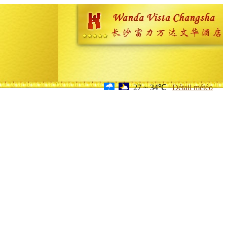
27 ~ 34℃
Détail météo