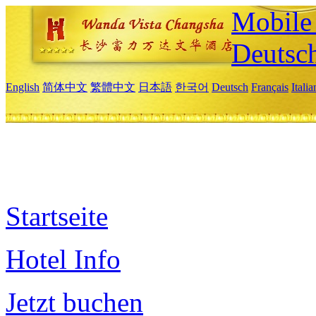
Mobile 
Deutsc
English
简体中文
繁體中文
日本語
한국어
Deutsch
Français
Itali
Startseite
Hotel Info
Jetzt buchen