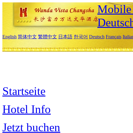
Mobile 
Deutsc
English
简体中文
繁體中文
日本語
한국어
Deutsch
Français
Itali
Startseite
Hotel Info
Jetzt buchen