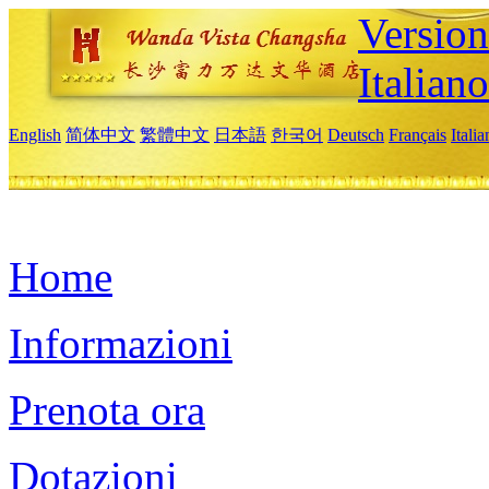
Version
Italiano
English
简体中文
繁體中文
日本語
한국어
Deutsch
Français
Itali
Home
Informazioni
Prenota ora
Dotazioni