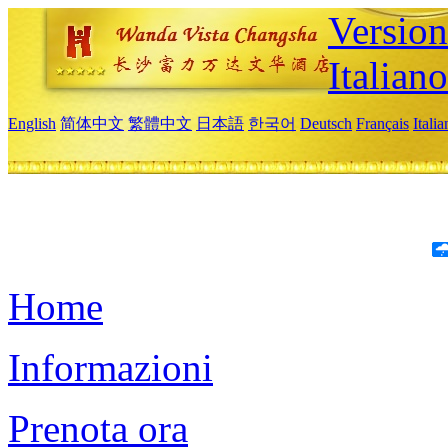
Version
Italiano
English
简体中文
繁體中文
日本語
한국어
Deutsch
Français
Itali
Home
Informazioni
Prenota ora