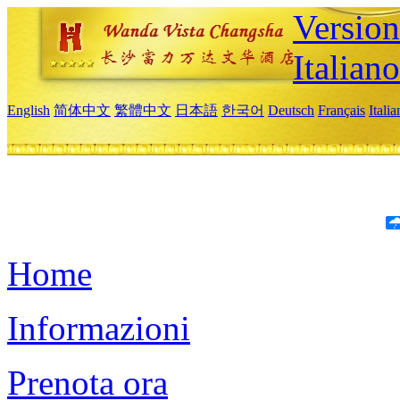
Version
Italiano
English
简体中文
繁體中文
日本語
한국어
Deutsch
Français
Itali
Home
Informazioni
Prenota ora