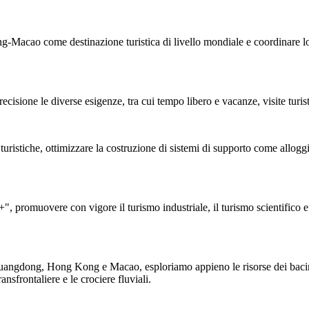
cao come destinazione turistica di livello mondiale e coordinare lo s
precisione le diverse esigenze, tra cui tempo libero e vacanze, visite turis
stiche, ottimizzare la costruzione di sistemi di supporto come alloggi 
", promuovere con vigore il turismo industriale, il turismo scientifico e 
ra Guangdong, Hong Kong e Macao, esploriamo appieno le risorse dei baci
sfrontaliere e le crociere fluviali.