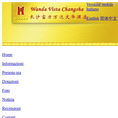
Versione mobile
Italiano
English
简体中文
Home
Informazioni
Prenota ora
Dotazioni
Foto
Notizia
Recensioni
Contatti