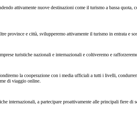
ndendo attivamente nuove destinazioni come il turismo a bassa quota, co
rovince e città, svilupperemo attivamente il turismo in entrata e sosterr
ese turistiche nazionali e internazionali e coltiveremo e rafforzeremo l
diremo la cooperazione con i media ufficiali a tutti i livelli, condurremo
rme di viaggio online.
e internazionali, a partecipare proattivamente alle principali fiere di se