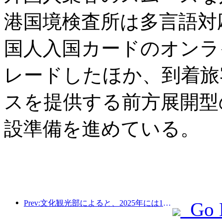
港国境検査所は多言語対
国人入国カードのオンラ
レードしたほか、到着旅
スを提供する前方展開型
設準備を進めている。
Prev:文化観光部によると、2025年には16,994か所のA級景勝地が75億1000万人の観光客を迎え、5544億9000万元の観光収入を生み出した。
Go 