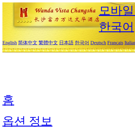
모바일
한국어
English
简体中文
繁體中文
日本語
한국어
Deutsch
Français
Itali
홈
옵션 정보