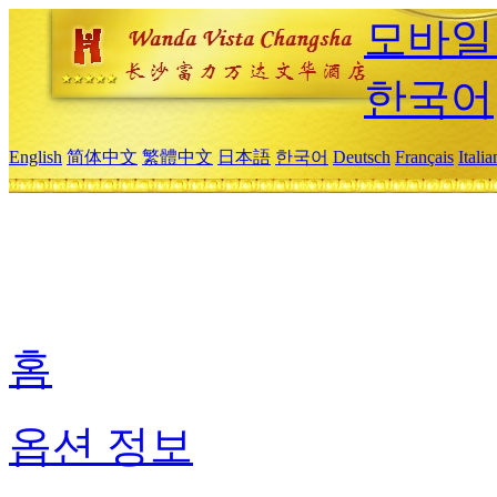
모바일
한국어
English
简体中文
繁體中文
日本語
한국어
Deutsch
Français
Itali
홈
옵션 정보