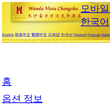
모바일
한국어
English
简体中文
繁體中文
日本語
한국어
Deutsch
Français
Itali
홈
옵션 정보