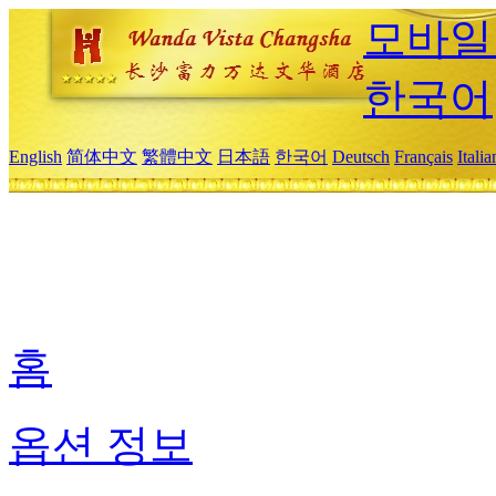
모바일
한국어
English
简体中文
繁體中文
日本語
한국어
Deutsch
Français
Itali
홈
옵션 정보