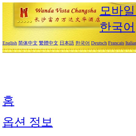
모바일
한국어
English
简体中文
繁體中文
日本語
한국어
Deutsch
Français
Itali
홈
옵션 정보