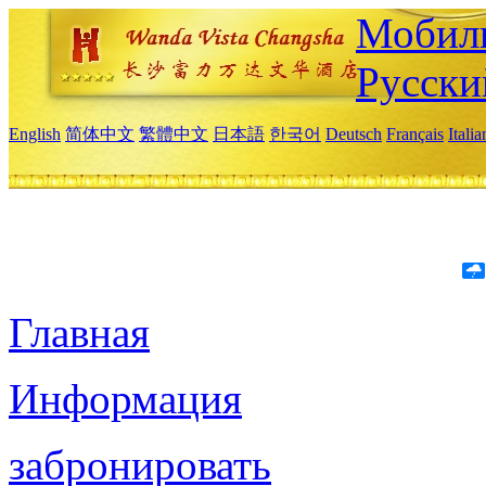
Мобиль
Русски
English
简体中文
繁體中文
日本語
한국어
Deutsch
Français
Itali
Главная
Информация
забронировать