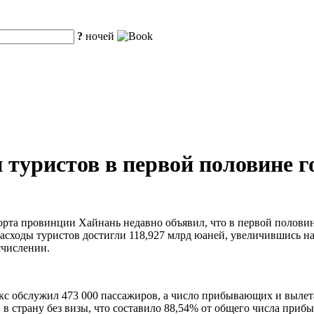
?
ночей
 туристов в первой половине г
порта провинции Хайнань недавно объявил, что в первой полови
 расходы туристов достигли 118,927 млрд юаней, увеличившись н
счислении.
с обслужил 473 000 пассажиров, а число прибывающих и вылета
и в страну без визы, что составило 88,54% от общего числа при