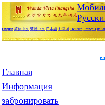
Мобиль
Русски
English
简体中文
繁體中文
日本語
한국어
Deutsch
Français
Itali
Главная
Информация
забронировать