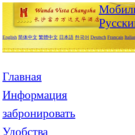
Мобиль
Русски
English
简体中文
繁體中文
日本語
한국어
Deutsch
Français
Itali
Главная
Информация
забронировать
Удобства