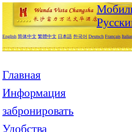
Мобиль
Русски
English
简体中文
繁體中文
日本語
한국어
Deutsch
Français
Itali
Главная
Информация
забронировать
Удобства