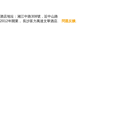
酒店地址：湘江中路308號，近中山路
2012年開業， 長沙富力萬達文華酒店.
問題反饋
.