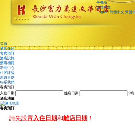
手機版
繁體中文
English
簡體中文
繁體
首頁
酒店介紹
客房預訂
酒店設施
酒店相冊
新聞中心
住客評論
周邊景點
聯系我們
客房預訂
入住日期:
離店日期:
?
晚
酒店地圖
客房預訂
請先設置
入住日期
和
離店日期
！