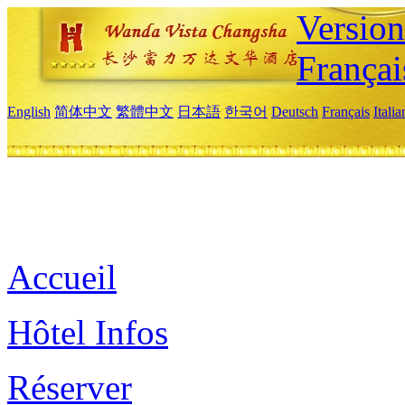
Versio
Françai
English
简体中文
繁體中文
日本語
한국어
Deutsch
Français
Itali
Accueil
Hôtel Infos
Réserver