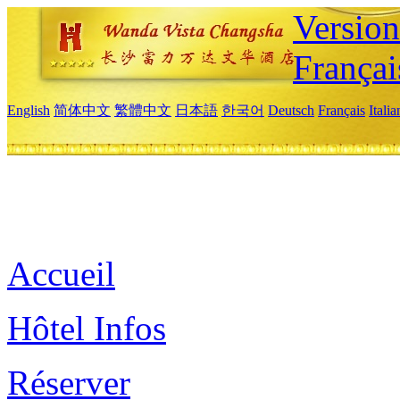
Versio
Françai
English
简体中文
繁體中文
日本語
한국어
Deutsch
Français
Itali
Accueil
Hôtel Infos
Réserver