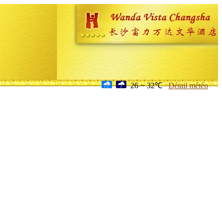
26 ~ 32℃
Détail météo